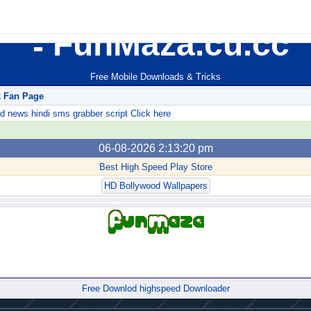
FunMaza.cu.cc
Free Mobile Downloads & Tricks
k Fan Page
ews hindi sms grabber script Click here
06-08-2026 2:13:20 pm
Best High Speed Play Store
HD Bollywood Wallpapers
Forum
Free Downlod highspeed Downloader