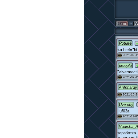
»
Home
W
Rotiate
<a href="ht
2021-09-11
#
preeple
">ivermect
2021-09-11
#
AnInhardy
2021-10-2
#
Uvixetly
Iiuf03a
2021-11-05
#
Vadisha_
заработка.
телеграм 