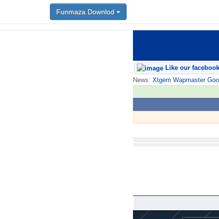
Funmaza Downlod
Like our faceboo
News:
Xtgem Wapmaster Good n