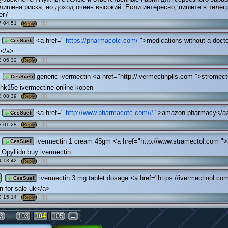
лишена риска, но доход очень высокий. Если интересно, пишите в телег
er7
 04:51 ·
·
(0)
Reply
<a href="
https://pharmacotc.com/
">medications without a docto
CesSueli
n</a>
 06:32 ·
·
(0)
Reply
generic ivermectin <a href="http://ivermectinplls.com ">stromect
CesSueli
hk15e ivermectine online kopen
 08:39 ·
·
(0)
Reply
<a href="
http://www.pharmacotc.com/#
">amazon pharmacy</a
CesSueli
 01:28 ·
·
(0)
Reply
ivermectin 1 cream 45gm <a href="http://www.stramectol.com ">
CesSueli
 Opyliidn buy ivermectin
 13:42 ·
·
(0)
Reply
ivermectin 3 mg tablet dosage <a href="https://ivermectinol.co
CesSueli
n for sale uk</a>
 15:14 ·
·
(0)
Reply
...
3
103
104
105
→