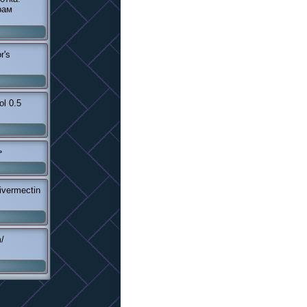
рам
r's
ol 0.5
>
ivermectin
m/