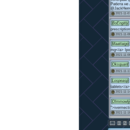
Работа не 
@JackHerr
2021-11-07
#
BoEngitly
prescriptio
2021-11-08
#
Maattaigo
mg</a> Ipo
2021-11-08
#
Oksquant
2021-11-13
#
Lospeasp
tablets</a>
2021-11-14
#
OImmowly
">ivermecti
2021-11-18
#
←
1
2