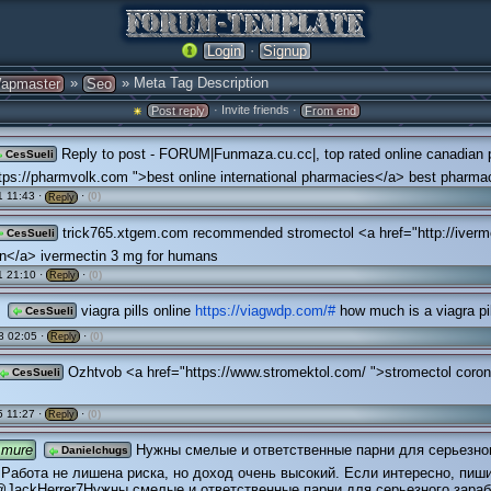
·
Login
Signup
»
» Meta Tag Description
apmaster
Seo
· Invite friends ·
Post reply
From end
Reply to post - FORUM|Funmaza.cu.cc|, top rated online canadian
CesSueli
tps://pharmvolk.com ">best online international pharmacies</a> best pharma
 11:43 ·
·
(0)
Reply
trick765.xtgem.com recommended stromectol <a href="http://iverm
CesSueli
in</a> ivermectin 3 mg for humans
 21:10 ·
·
(0)
Reply
viagra pills online
https://viagwdp.com/#
how much is a viagra pil
CesSueli
8 02:05 ·
·
(0)
Reply
Ozhtvob <a href="https://www.stromektol.com/ ">stromectol coro
CesSueli
 11:27 ·
·
(0)
Reply
Amure
Нужны смелые и ответственные парни для серьезно
Danielchugs
 Работа не лишена риска, но доход очень высокий. Если интересно, пиши
@JackHerrer7Нужны смелые и ответственные парни для серьезного зараб