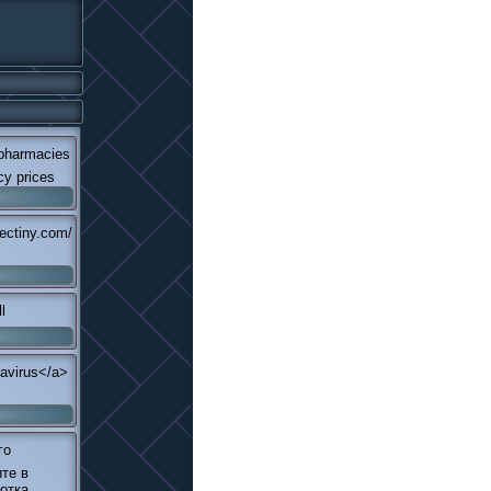
 pharmacies
cy prices
ectiny.com/
l
navirus</a>
го
те в
отка.