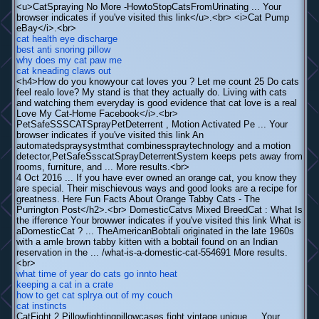
<u>CatSpraying No More -HowtoStopCatsFromUrinating ... Your
browser indicates if you've visited this link</u>.<br> <i>Cat Pump
eBay</i>.<br>
cat health eye discharge
best anti snoring pillow
why does my cat paw me
cat kneading claws out
<h4>How do you knowyour cat loves you ? Let me count 25 Do cats
feel realo love? My stand is that they actually do. Living with cats
and watching them everyday is good evidence that cat love is a real
Love My Cat-Home Facebook</i>.<br>
PetSafeSSSCATSprayPetDeterrent , Motion Activated Pe ... Your
browser indicates if you've visited this link An
automatedspraysystmthat combinesspraytechnology and a motion
detector,PetSafeSsscatSprayDeterrentSystem keeps pets away from
rooms, furniture, and ... More results.<br>
4 Oct 2016 ... If you have ever owned an orange cat, you know they
are special. Their mischievous ways and good looks are a recipe for
greatness. Here Fun Facts About Orange Tabby Cats - The
Purrington Post</h2>.<br> DomesticCatvs Mixed BreedCat : What Is
the ifference Your browwer indicates if you've visited this link What is
aDomesticCat ? ... TheAmericanBobtali originated in the late 1960s
with a amle brown tabby kitten with a bobtail found on an Indian
reservation in the ... /what-is-a-domestic-cat-554691 More results.
<br>
what time of year do cats go innto heat
keeping a cat in a crate
how to get cat splrya out of my couch
cat instincts
CatFight 2 Pillowfightingpillowcases fight vintage unique ... Your