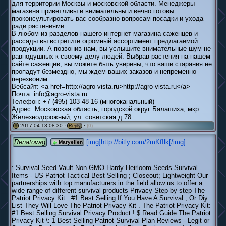
для территории Москвы и московской области. Менеджеры
магазина приветливы и внимательны и вечно готовы
проконсультировать вас сообразно вопросам посадки и ухода
ради растениями.
В любом из разделов нашего интернет магазина саженцев и
рассады вы встретите огромный ассортимент предлагаемой
продукции. А позвонив нам, вы услышите внимательные шум не
равнодушных к своему делу людей. Выбрав растения на нашем
сайте саженцев, вы можете быть уверены, что ваши старания не
пропадут безмездно, мы ждем ваших заказов и непременно
перезвоним.
Вебсайт: <a href=http://agro-vista.ru>http://agro-vista.ru</a>
Почта: info@agro-vista.ru
Телефон: +7 (495) 103-48-16 (многоканальный)
Адрес: Московская область, городской округ Балашиха, мкр.
Железнодорожный, ул. советская д.78
2017-04-13 08:30 ·
·
(0)
#
Reply
Renatovag
[img]http://bitly.com/2mKfIlk[/img]
Maryellen
: Survival Seed Vault Non-GMO Hardy Heirloom Seeds Survival
Items - US Patriot Tactical Best Selling ; Closeout; Lightweight Our
partnerships with top manufacturers in the field allow us to offer a
wide range of different survival products Privacy Step by step The
Patriot Privacy Kit : #1 Best Selling If You Have A Survival , Or Diy
List They Will Love The Patriot Privacy Kit . The Patriot Privacy Kit:
#1 Best Selling Survival Privacy Product ! $:Read Guide The Patriot
Privacy Kit \: 1 Best Selling Patriot Survival Plan Reviews - Legit or