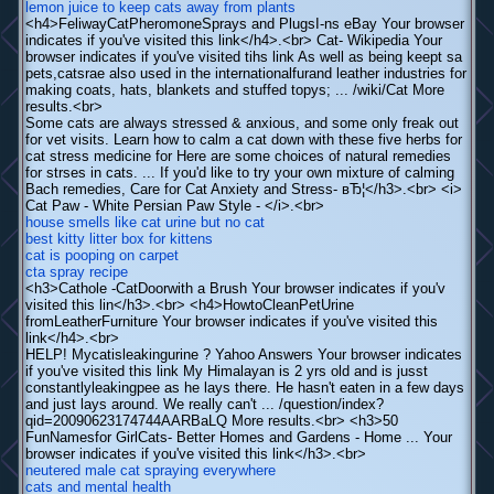
lemon juice to keep cats away from plants
<h4>FeliwayCatPheromoneSprays and PlugsI-ns eBay Your browser
indicates if you've visited this link</h4>.<br> Cat- Wikipedia Your
browser indicates if you've visited tihs link As well as being keept sa
pets,catsrae also used in the internationalfurand leather industries for
making coats, hats, blankets and stuffed topys; ... /wiki/Cat More
results.<br>
Some cats are always stressed & anxious, and some only freak out
for vet visits. Learn how to calm a cat down with these five herbs for
cat stress medicine for Here are some choices of natural remedies
for strses in cats. ... If you'd like to try your own mixture of calming
Bach remedies, Care for Cat Anxiety and Stress- вЂ¦</h3>.<br> <i>
Cat Paw - White Persian Paw Style - </i>.<br>
house smells like cat urine but no cat
best kitty litter box for kittens
cat is pooping on carpet
cta spray recipe
<h3>Cathole -CatDoorwith a Brush Your browser indicates if you'v
visited this lin</h3>.<br> <h4>HowtoCleanPetUrine
fromLeatherFurniture Your browser indicates if you've visited this
link</h4>.<br>
HELP! Mycatisleakingurine ? Yahoo Answers Your browser indicates
if you've visited this link My Himalayan is 2 yrs old and is jusst
constantlyleakingpee as he lays there. He hasn't eaten in a few days
and just lays around. We really can't ... /question/index?
qid=20090623174744AARBaLQ More results.<br> <h3>50
FunNamesfor GirlCats- Better Homes and Gardens - Home ... Your
browser indicates if you've visited this link</h3>.<br>
neutered male cat spraying everywhere
cats and mental health