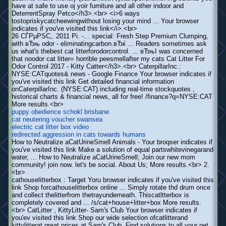
have at safe to use oj yoir furniture and all other indoor and
DeterrentSpray Petco</h3>.<br> <i>6 ways
tostopriskycatcheewingwithout losing your mind ... Your browser
indicates if you've visited this link</i>.<br>
26 СЃРµРЅС‚. 2011 Рі. -... special: Fresh Step Premium Clumping,
with вЂњ odor - eliminatingcarbon.вЂќ ... Readers sometimes ask
us what's thebest cat litterforodorcontrol. ... вЂњI was concerned
that noodor cat litter= horrible peesmellafter my cats Cat Litter For
Odor Control 2017 - Kitty Catter</h3>.<br> CaterpillarInc.:
NYSE:CATquotes& news - Google Finance Your browser indicates if
you've visited this link Get detailed financial information
onCaterpillarInc. (NYSE:CAT) including real-time stockquotes ,
historical charts & financial news, all for free! /finance?q=NYSE:CAT
More results.<br>
puppy obedience schokl brisbane
cat neutering voucher swansea
electric cat litter box video
redirected aggression in cats towards humans
How to Neutralize aCatUrineSmell Animals - Your broqser indicates if
you've visited this link Make a solution of equal partswhitevinegarand
water, ... How to Neutralize aCatUrineSmell; Join our new mom
community! join now. let's be social. About Us; More results.<br> 2.
<br>
cathouselitterbox : Target Yoru browser indicates if you've visited this
link Shop forcathouselitterbox online ... Simply rotate thd drum once
and collect thelitterfrom thetrayunderneath. Thiscatltterbox is
completely covered and ... /s/cat+house+litter+box More results.
<br> CatLitter , KittyLitter- Sam's Club Your browser indicates if
you'ev visited this link Shop our wide selection ofcatlitterand
kittylitterat great prices at Sam's Club. Find solutions to all your pet