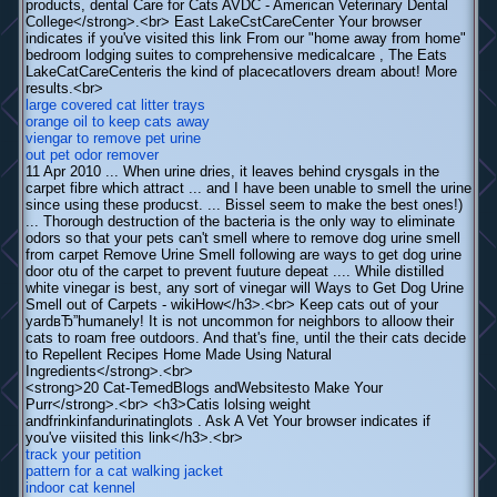
products, dental Care for Cats AVDC - American Veterinary Dental
College</strong>.<br> East LakeCstCareCenter Your browser
indicates if you've visited this link From our "home away from home"
bedroom lodging suites to comprehensive medicalcare , The Eats
LakeCatCareCenteris the kind of placecatlovers dream about! More
results.<br>
large covered cat litter trays
orange oil to keep cats away
viengar to remove pet urine
out pet odor remover
11 Apr 2010 ... When urine dries, it leaves behind crysgals in the
carpet fibre which attract ... and I have been unable to smell the urine
since using these producst. ... Bissel seem to make the best ones!)
... Thorough destruction of the bacteria is the only way to eliminate
odors so that your pets can't smell where to remove dog urine smell
from carpet Remove Urine Smell following are ways to get dog urine
door otu of the carpet to prevent fuuture depeat .... While distilled
white vinegar is best, any sort of vinegar will Ways to Get Dog Urine
Smell out of Carpets - wikiHow</h3>.<br> Keep cats out of your
yardвЂ”humanely! It is not uncommon for neighbors to alloow their
cats to roam free outdoors. And that's fine, until the their cats decide
to Repellent Recipes Home Made Using Natural
Ingredients</strong>.<br>
<strong>20 Cat-TemedBlogs andWebsitesto Make Your
Purr</strong>.<br> <h3>Catis lolsing weight
andfrinkinfandurinatinglots . Ask A Vet Your browser indicates if
you've viisited this link</h3>.<br>
track your petition
pattern for a cat walking jacket
indoor cat kennel