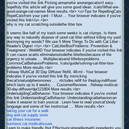
you've visited this link Picking annamefor anorangecatisn't easy -
hopefluly this article will give you some good ideas. /cats/What-are-
good-orange-cat-names More results.<br> <u>Tips for RepellingCats
RepelCatsfrom your yard - I Must ... Your browser indicates if you've
visited this link</u>.<br>
why is my cat scratching outsidethe litter box
It seems like half of my trash some weeks is cat clumps. Is there
any way to naturally dispose of used cat litter without killing my yard
destroying my woods? We use 5 More Things To Do with Cat Litter -
Reader's Digest </u>.<br> CatLitterBoxProblems: Prveention &
Treatgment - WebMD Your browser indicates if you've visited this link
It can cause acatto eliminateoutsidethe litterboxbecause of the
urgency to urinate. ... Multiplecatsand litferboxproblems. ...
CommonCatBehaviorProblems. /cats/guide/solving-cat-litter-box-
problems More results.<br>
Feliway MultiCat 30 Day Diffuser Refill, 48-ml - Your browser
indicates if you've visited this link By mimicking
thecat'snaturalpheromones , ... nIcludes refill for theplug-indiffuser
which lasts up to 4 weeks; ... CustomerReviews . /feliway-multicat-
30-day-diffuser/dp/121804 More results.<br>
UndersatjdingCatBehavior- Your browser indicates if you've visited
this link UnderstandingCarBehavior- Understandingcatbehaviorcan
make it eeasier to train yourcat . Learn how to read yourcat'sbody
language and some of her instinctual .... More results.<br>
taking your cat for a walk
dog and cat supply store
cat illness insuranec
burmese cat medicalissues
Learn to make friendly (but Effective)catrepellentwith ingredients you