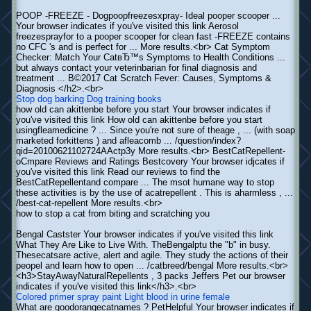
POOP -FREEZE - Dogpoopfreezesxpray- Ideal pooper scooper ...
Your browser indicates if you've visited this link Aerosol
freezesprayfor to a pooper scooper for clean fast -FREEZE contains
no CFC 's and is perfect for ... More results.<br> Cat Symptom
Checker: Match Your CatвЂ™s Symptoms to Health Conditions ...
but always contact your veterinbarian for final diagnosis and
treatment ... В©2017 Cat Scratch Fever: Causes, Symptoms &
Diagnosis </h2>.<br>
Stop dog barking
Dog training books
how old can akittenbe before you start Your browser indicates if
you've visited this link How old can akittenbe before you start
usingfleamedicine ? ... Since you're not sure of theage , ... (with soap
marketed forkittens ) and afleacomb ... /question/index?
qid=20100621102724AActp3y More results.<br> BestCatRepellent-
oCmpare Reviews and Ratings Bestcovery Your browser idjcates if
you've visited this link Read our reviews to find the
BestCatRepellentand compare ... The msot humane way to stop
these activities is by the use of acatrepellent . This is aharmless , ...
/best-cat-repellent More results.<br>
how to stop a cat from biting and scratching you
Bengal Castster Your browser indicates if you've visited this link
What They Are Like to Live With. TheBengalptu the "b" in busy.
Thesecatsare active, alert and agile. They study the actions of their
peopel and learn how to open ... /catbreed/bengal More results.<br>
<h3>StayAwayNaturalRepellents , 3 packs Jeffers Pet our browser
indicates if you've visited this link</h3>.<br>
Colored primer spray paint
Light blood in urine female
What are goodorangecatnames ? PetHelpful Your browser indicates if