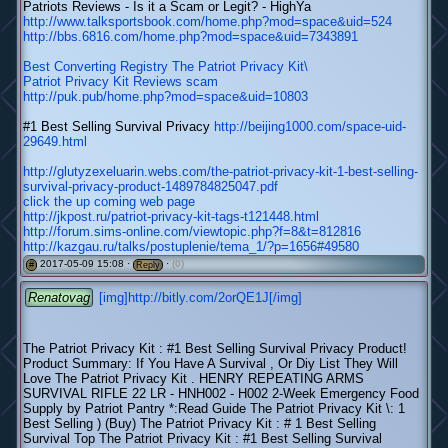
Patriots Reviews - Is it a Scam or Legit? - HighYa
http://www.talksportsbook.com/home.php?mod=space&uid=524
http://bbs.6816.com/home.php?mod=space&uid=7343891
Best Converting Registry The Patriot Privacy Kit\
Patriot Privacy Kit Reviews scam
http://puk.pub/home.php?mod=space&uid=10803
#1 Best Selling Survival Privacy
http://beijing1000.com/space-uid-
29649.html
http://glutyzexeluarin.webs.com/the-patriot-privacy-kit-1-best-selling-
survival-privacy-product-1489784825047.pdf
click the up coming web page
http://jkpost.ru/patriot-privacy-kit-tags-t121448.html
http://forum.sims-online.com/viewtopic.php?f=8&t=812816
http://kazgau.ru/talks/postuplenie/tema_1/?p=1656#49580
2017-05-09 15:08 ·
·
(0)
#
Reply
Renatovag
[img]http://bitly.com/2orQE1J[/img]
The Patriot Privacy Kit : #1 Best Selling Survival Privacy Product!
Product Summary: If You Have A Survival , Or Diy List They Will
Love The Patriot Privacy Kit . HENRY REPEATING ARMS
SURVIVAL RIFLE 22 LR - HNH002 - H002 2-Week Emergency Food
Supply by Patriot Pantry *:Read Guide The Patriot Privacy Kit \: 1
Best Selling ) (Buy) The Patriot Privacy Kit : # 1 Best Selling
Survival Top The Patriot Privacy Kit : #1 Best Selling Survival