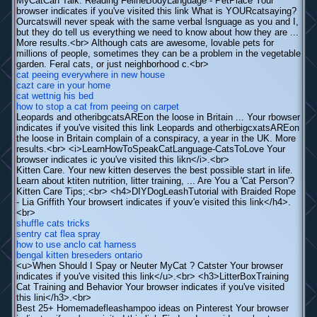
MyCatCan Talk: Reading FelineBodyLanguage - PetPlace Your
browser indicates if you've visited this link What is YOURcatsaying?
Ourcatswill never speak with the same verbal lsnguage as you and I,
but they do tell us everything we need to know about how they are ...
More results.<br> Although cats are awesome, lovable pets for
millions of people, sometimes they can be a problem in the vegetable
garden. Feral cats, or just neighborhood c.<br>
cat peeing everywhere in new house
cazt care in your home
cat wettnig his bed
how to stop a cat from peeing on carpet
Leopards and otheribgcatsAREon the loose in Britain ... Your rbowser
indicates if you've visited this link Leopards and otherbigcxatsAREon
the loose in Britain complain of a conspiracy, a year in the UK. More
results.<br> <i>LearnHowToSpeakCatLanguage-CatsToLove Your
browser indicates ic you've visited this likn</i>.<br>
Kitten Care. Your new kitten deserves the best possible start in life.
Learn about ktiten nutrition, litter training, ... Are You a 'Cat Person'?
Kitten Care Tips;.<br> <h4>DIYDogLeashTutorial with Braided Rope
- Lia Griffith Your browsert indicates if youv'e visited this link</h4>.
<br>
shuffle cats tricks
sentry cat flea spray
how to use anclo cat harness
bengal kitten breseders ontario
<u>When Should I Spay or Neuter MyCat ? Catster Your browser
indicates if you've visited this link</u>.<br> <h3>LitterBoxTraining
Cat Training and Behavior Your browser indicates if you've visited
this lini</h3>.<br>
Best 25+ Homemadefleashampoo ideas on Pinterest Your browser