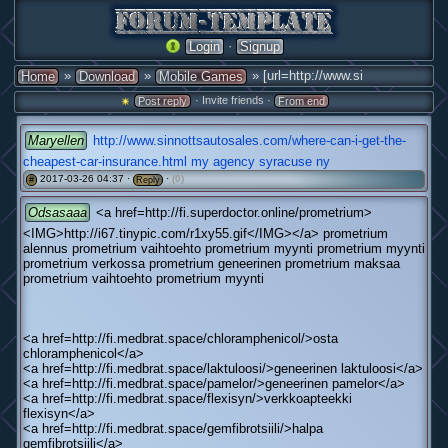
·
Login
Signup
»
»
» [url=http://www.si
Home
Download
Mobile Games
· Invite friends ·
Post reply
From end
Maryellen
http://www.sinnottsautosales.com/where-can-i-get-the-
cheapest-car-insurance.html
my agency syracuse ny
2017-03-26 04:37 ·
·
(0)
#
Reply
Odsasaaa
<a href=http://fi.superdoctor.online/prometrium>
<IMG>http://i67.tinypic.com/r1xy55.gif</IMG></a> prometrium
alennus prometrium vaihtoehto prometrium myynti prometrium myynti
prometrium verkossa prometrium geneerinen prometrium maksaa
prometrium vaihtoehto prometrium myynti
<a href=http://fi.medbrat.space/chloramphenicol/>osta
chloramphenicol</a>
<a href=http://fi.medbrat.space/laktuloosi/>geneerinen laktuloosi</a>
<a href=http://fi.medbrat.space/pamelor/>geneerinen pamelor</a>
<a href=http://fi.medbrat.space/flexisyn/>verkkoapteekki
flexisyn</a>
<a href=http://fi.medbrat.space/gemfibrotsiili/>halpa
gemfibrotsiili</a>