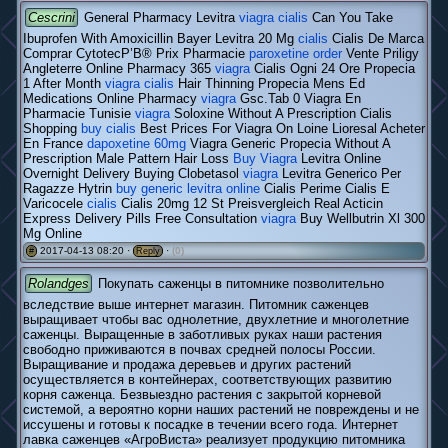
Cescrini
General Pharmacy Levitra
viagra cialis
Can You Take
Ibuprofen With Amoxicillin Bayer Levitra 20 Mg
cialis
Cialis De Marca
Comprar CytotecР’В® Prix Pharmacie
paroxetine order
Vente Priligy
Angleterre Online Pharmacy 365
viagra
Cialis Ogni 24 Ore Propecia
1 After Month
viagra cialis
Hair Thinning Propecia Mens Ed
Medications Online Pharmacy
viagra
Gsc.Tab 0 Viagra En
Pharmacie Tunisie
viagra
Soloxine Without A Prescription Cialis
Shopping
buy cialis
Best Prices For Viagra On Loine Lioresal Acheter
En France
dapoxetine 60mg
Viagra Generic Propecia Without A
Prescription Male Pattern Hair Loss
Buy Viagra
Levitra Online
Overnight Delivery Buying Clobetasol
viagra
Levitra Generico Per
Ragazze Hytrin
buy generic levitra online
Cialis Perime Cialis E
Varicocele
cialis
Cialis 20mg 12 St Preisvergleich Real Acticin
Express Delivery Pills Free Consultation
viagra
Buy Wellbutrin Xl 300
Mg Online
2017-04-13 08:20 ·
·
(0)
#
Reply
Rolandges
Покупать саженцы в питомнике позволительно
вследствие выше интернет магазин. Питомник саженцев
выращивает чтобы вас однолетние, двухлетние и многолетние
саженцы. Выращенные в заботливых руках наши растения
свободно приживаются в почвах средней полосы России.
Выращивание и продажа деревьев и других растений
осуществляется в контейнерах, соответствующих развитию
корня саженца. Безвыездно растения с закрытой корневой
системой, а вероятно корни наших растений не повреждены и не
иссушены и готовы к посадке в течении всего года. Интернет
лавка саженцев «АгроВиста» реализует продукцию питомника