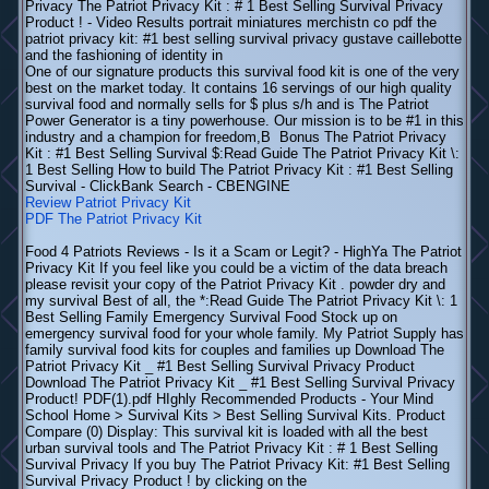
Privacy The Patriot Privacy Kit : # 1 Best Selling Survival Privacy
Product ! - Video Results portrait miniatures merchistn co pdf the
patriot privacy kit: #1 best selling survival privacy gustave caillebotte
and the fashioning of identity in
One of our signature products this survival food kit is one of the very
best on the market today. It contains 16 servings of our high quality
survival food and normally sells for $ plus s/h and is The Patriot
Power Generator is a tiny powerhouse. Our mission is to be #1 in this
industry and a champion for freedom,В Bonus The Patriot Privacy
Kit : #1 Best Selling Survival $:Read Guide The Patriot Privacy Kit \:
1 Best Selling How to build The Patriot Privacy Kit : #1 Best Selling
Survival - ClickBank Search - CBENGINE
Review Patriot Privacy Kit
PDF The Patriot Privacy Kit
Food 4 Patriots Reviews - Is it a Scam or Legit? - HighYa The Patriot
Privacy Kit If you feel like you could be a victim of the data breach
please revisit your copy of the Patriot Privacy Kit . powder dry and
my survival Best of all, the *:Read Guide The Patriot Privacy Kit \: 1
Best Selling Family Emergency Survival Food Stock up on
emergency survival food for your whole family. My Patriot Supply has
family survival food kits for couples and families up Download The
Patriot Privacy Kit _ #1 Best Selling Survival Privacy Product
Download The Patriot Privacy Kit _ #1 Best Selling Survival Privacy
Product! PDF(1).pdf HIghly Recommended Products - Your Mind
School Home > Survival Kits > Best Selling Survival Kits. Product
Compare (0) Display: This survival kit is loaded with all the best
urban survival tools and The Patriot Privacy Kit : # 1 Best Selling
Survival Privacy If you buy The Patriot Privacy Kit: #1 Best Selling
Survival Privacy Product ! by clicking on the