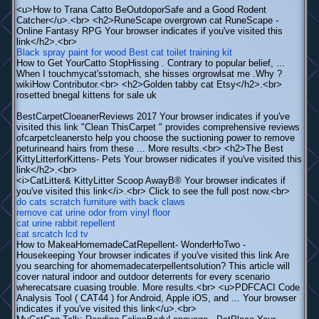
<u>How to Trana Catto BeOutdoporSafe and a Good Rodent
Catcher</u>.<br> <h2>RuneScape overgrown cat RuneScape -
Online Fantasy RPG Your browser indicates if you've visited this
link</h2>.<br>
Black spray paint for wood
Best cat toilet training kit
How to Get YourCatto StopHissing . Contrary to popular belief, ...
When I touchmycat'sstomach, she hisses orgrowlsat me .Why ?
wikiHow Contributor.<br> <h2>Golden tabby cat Etsy</h2>.<br>
rosetted bnegal kittens for sale uk
BestCarpetCloeanerReviews 2017 Your browser indicates if you've
visited this link "Clean ThisCarpet " provides comprehensive reviews
ofcarpetcleanersto help you choose the suctioning power to remove
peturineand hairs from these ... More results.<br> <h2>The Best
KittyLitterforKittens- Pets Your browser nidicates if you've visited this
link</h2>.<br>
<i>CatLitter& KittyLitter Scoop AwayВ® Your browser indicates if
you've visited this link</i>.<br> Click to see the full post now.<br>
do cats scratch furniture with back claws
remove cat urine odor from vinyl floor
cat urine rabbit repellent
cat srcatch lcd tv
How to MakeaHomemadeCatRepellent- WonderHoTwo -
Housekeeping Your browser indicates if you've visited this link Are
you searching for ahomemadecaterpellentsolution? This article will
cover natural indoor and outdoor deterrents for every scenario
wherecatsare cuasing trouble. More results.<br> <u>PDFCACI Code
Analysis Tool ( CAT44 ) for Android, Apple iOS, and ... Your browser
indicates if you've visited this link</u>.<br>