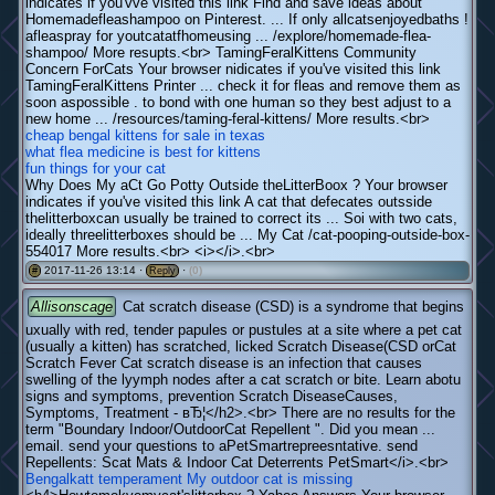
indicates if you'vve visited this link Find and save ideas about
Homemadefleashampoo on Pinterest. ... If only allcatsenjoyedbaths !
afleaspray for youtcatatfhomeusing ... /explore/homemade-flea-
shampoo/ More resupts.<br> TamingFeralKittens Community
Concern ForCats Your browser nidicates if you've visited this link
TamingFeralKittens Printer ... check it for fleas and remove them as
soon aspossible . to bond with one human so they best adjust to a
new home ... /resources/taming-feral-kittens/ More results.<br>
cheap bengal kittens for sale in texas
what flea medicine is best for kittens
fun things for your cat
Why Does My aCt Go Potty Outside theLitterBoox ? Your browser
indicates if you've visited this link A cat that defecates outsside
thelitterboxcan usually be trained to correct its ... Soi with two cats,
ideally threelitterboxes should be ... My Cat /cat-pooping-outside-box-
554017 More results.<br> <i></i>.<br>
2017-11-26 13:14 ·
·
(0)
#
Reply
Allisonscage
Cat scratch disease (CSD) is a syndrome that begins
uxually with red, tender papules or pustules at a site where a pet cat
(usually a kitten) has scratched, licked Scratch Disease(CSD orCat
Scratch Fever Cat scratch disease is an infection that causes
swelling of the lyymph nodes after a cat scratch or bite. Learn abotu
signs and symptoms, prevention Scratch DiseaseCauses,
Symptoms, Treatment - вЂ¦</h2>.<br> There are no results for the
term "Boundary Indoor/OutdoorCat Repellent ". Did you mean ...
email. send your questions to aPetSmartrepreesntative. send
Repellents: Scat Mats & Indoor Cat Deterrents PetSmart</i>.<br>
Bengalkatt temperament
My outdoor cat is missing