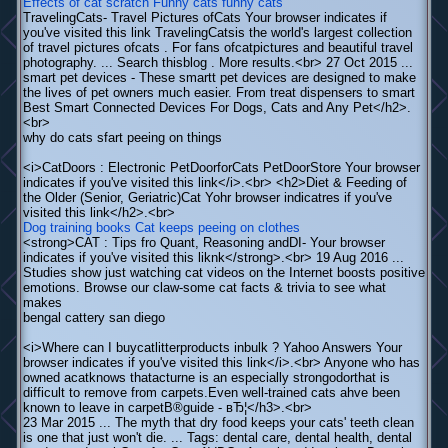
Effects of cat scratch
Funny cats funny cats
TravelingCats- Travel Pictures ofCats Your browser indicates if
you've visited this link TravelingCatsis the world's largest collection
of travel pictures ofcats . For fans ofcatpictures and beautiful travel
photography. ... Search thisblog . More results.<br> 27 Oct 2015 ...
smart pet devices - These smartt pet devices are designed to make
the lives of pet owners much easier. From treat dispensers to smart
Best Smart Connected Devices For Dogs, Cats and Any Pet</h2>.
<br>
why do cats sfart peeing on things
<i>CatDoors : Electronic PetDoorforCats PetDoorStore Your browser
indicates if you've visited this link</i>.<br> <h2>Diet & Feeding of
the Older (Senior, Geriatric)Cat Yohr browser indicatres if you've
visited this link</h2>.<br>
Dog training books
Cat keeps peeing on clothes
<strong>CAT : Tips fro Quant, Reasoning andDI- Your browser
indicates if you've visited this liknk</strong>.<br> 19 Aug 2016 ...
Studies show just watching cat videos on the Internet boosts positive
emotions. Browse our claw-some cat facts & trivia to see what
makes
bengal cattery san diego
<i>Where can I buycatlitterproducts inbulk ? Yahoo Answers Your
browser indicates if you've visited this link</i>.<br> Anyone who has
owned acatknows thatacturne is an especially strongodorthat is
difficult to remove from carpets.Even well-trained cats ahve been
known to leave in carpetВ®guide - вЂ¦</h3>.<br>
23 Mar 2015 ... The myth that dry food keeps your cats' teeth clean
is one that just won't die. ... Tags: dental care, dental health, dental