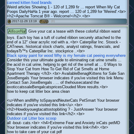
canned kitten food brands
Weird articles Showing 1 - 120 of 1,289 fir ... report When My Cat
Poops DailyHaHa 1 year ago. report ... 120 of 1,289 for 'Weired'.<br>
<h2>Apache Tomcat В® - Welcome!</h2>.<br>
2017-11-26 13:19 ·
·
(0)
#
Reply
AllisonNal
Give your cat a tease with these colorful ribbon wand
toys. Each toy has a tuft of curled ribbon securely attached to the
end of a 12" clear acrylic rod with a..<br> Caterpillar Inc. Stoock -
CATnews, historical stock charts, analyst ratings, financials, and
todayвЂ™s Caterpillar Inc. stockprice ..<br>
Black spray paint for wood
Why is my female cat peeing everywhere
Consider this your ultimate guide to eliminating cat urine smells ...
the acid in cat urine, helping to get rid of the smell at ... 0 Ways to
Stop Your Cat from How To Get Rid of Cat Smells at Home
Apartment Therapy </h3>.<br> AvailableBenaglKittens for Sale San
JoseBengals Your browser indicates if you've visited this link Menu
Contact San JoseBengals . ... of thehousecatand the
exoticcatssaleBengalcatspricesClouded More results.<br>
how to keep cat litter box area clean
<u>When andWhy toSpayandNeuterCats PetSmart Your browser
indicates if you've visited this link</u>.<br>
<h2>Howdoyouegtacattostopbiting ? - JustAnswer Your browser
indicates if you've visited this link</h2>.<br>
Outdoor cat
Litter box scoop
all -bout- cats.<br> <h4>Extreme Fear and Anxiety inCats petMD
Your browser indicates if you've visited this link</h4>.<br>
how to take care of your cat pdf