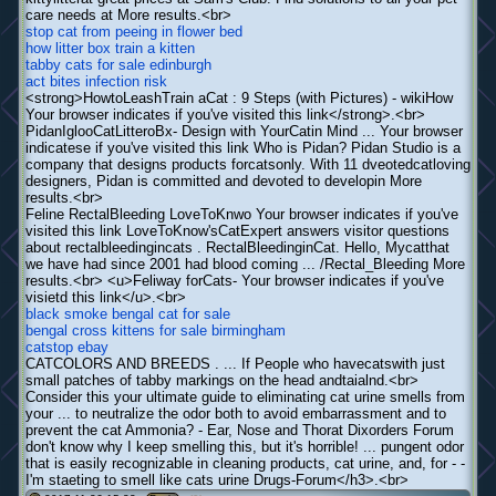
care needs at More results.<br>
stop cat from peeing in flower bed
how litter box train a kitten
tabby cats for sale edinburgh
act bites infection risk
<strong>HowtoLeashTrain aCat : 9 Steps (with Pictures) - wikiHow
Your browser indicates if you've visited this link</strong>.<br>
PidanIglooCatLitteroBx- Design with YourCatin Mind ... Your browser
indicatese if you've visited this link Who is Pidan? Pidan Studio is a
company that designs products forcatsonly. With 11 dveotedcatloving
designers, Pidan is committed and devoted to developin More
results.<br>
Feline RectalBleeding LoveToKnwo Your browser indicates if you've
visited this link LoveToKnow'sCatExpert answers visitor questions
about rectalbleedingincats . RectalBleedinginCat. Hello, Mycatthat
we have had since 2001 had blood coming ... /Rectal_Bleeding More
results.<br> <u>Feliway forCats- Your browser indicates if you've
visietd this link</u>.<br>
black smoke bengal cat for sale
bengal cross kittens for sale birmingham
catstop ebay
CATCOLORS AND BREEDS . ... If People who havecatswith just
small patches of tabby markings on the head andtaialnd.<br>
Consider this your ultimate guide to eliminating cat urine smells from
your ... to neutralize the odor both to avoid embarrassment and to
prevent the cat Ammonia? - Ear, Nose and Thorat Dixorders Forum
don't know why I keep smelling this, but it's horrible! ... pungent odor
that is easily recognizable in cleaning products, cat urine, and, for - -
I'm staeting to smell like cats urine Drugs-Forum</h3>.<br>