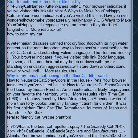
Stuff for cats and kittens
Real life cat toy
<i>FunnyCatNames- KittenNames petMD Your browser indicates if
you've visited this link</i>.<br> 6 Ways to Make YourCatHappy
Catster Your broser indicates if you've visited this link Haveyou ever
wonderedhowtomake yourcatsreally reallyhappy ? ... 6 Ways to Make
YourCatHappy . ... Ikeepaclose eye on them so they don't get
tangled or ... More results.<br>
how to calm my cat
A veterinarian discuses canned (not dryfood )foodwith its high water
content as the most important way to keep acat'surinarytracthealthy.
<br> CatChat: Understanding Feline Language : The Humane Society
... Your browser indicates if you've visited this link Body language,
behavior, and ... adn their tail may be up or down with the fur
standing on endвЂ”an aggressivecatwill stare down anothercatand
growl or yowl until ... More results.<br>
Why is my female cat peeing on the floor
Cat litter sand
How to NeutarlizeCatSprayOdors in the House - Pets Your browser
indicates if you've visited his link How to NeutralizeCatSprayOdors in
the House. by Susan Paretts . An unneuteredcatis likely tosprayurine
on your favorite their territory with ... More resuults.<br> Time Cat
(1963) is a fantasy novel by Lloyd Alexander, an American writer of
more than forty books, primarily fantasy fictionh for children. It was
his first children Time Cat: The Remarkable Journeys of Jason and
Gareth ... </i>.<br>
feral to friendly cat rwscue brantford
<h4>What is the best cat repellent spray? The Scaredy Cat</h4>.
<br> <h3>CatBangle ,CatBangleSupplijers and Manufacturers ... -
Alibaba Your browser indicates if you've visited this link</h3>.<br>