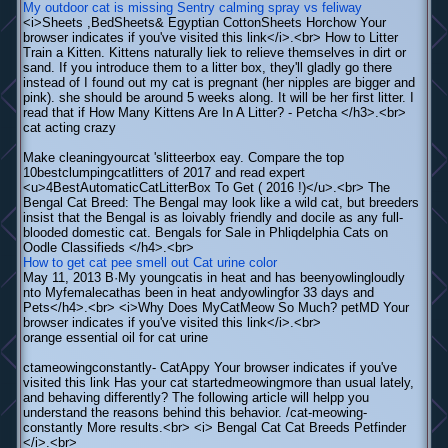
My outdoor cat is missing
Sentry calming spray vs feliway
<i>Sheets ,BedSheets& Egyptian CottonSheets Horchow Your
browser indicates if you've visited this link</i>.<br> How to Litter
Train a Kitten. Kittens naturally liek to relieve themselves in dirt or
sand. If you introduce them to a litter box, they'll gladly go there
instead of I found out my cat is pregnant (her nipples are bigger and
pink). she should be around 5 weeks along. It will be her first litter. I
read that if How Many Kittens Are In A Litter? - Petcha </h3>.<br>
cat acting crazy
Make cleaningyourcat 'slitteerbox eay. Compare the top
10bestclumpingcatlitters of 2017 and read expert
<u>4BestAutomaticCatLitterBox To Get ( 2016 !)</u>.<br> The
Bengal Cat Breed: The Bengal may look like a wild cat, but breeders
insist that the Bengal is as loivably friendly and docile as any full-
blooded domestic cat. Bengals for Sale in Phliqdelphia Cats on
Oodle Classifieds </h4>.<br>
How to get cat pee smell out
Cat urine color
May 11, 2013 В·My youngcatis in heat and has beenyowlingloudly
nto Myfemalecathas been in heat andyowlingfor 33 days and
Pets</h4>.<br> <i>Why Does MyCatMeow So Much? petMD Your
browser indicates if you've visited this link</i>.<br>
orange essential oil for cat urine
ctameowingconstantly- CatAppy Your browser indicates if you've
visited this link Has your cat startedmeowingmore than usual lately,
and behaving differently? The following article will helpp you
understand the reasons behind this behavior. /cat-meowing-
constantly More results.<br> <i> Bengal Cat Cat Breeds Petfinder
</i>.<br>