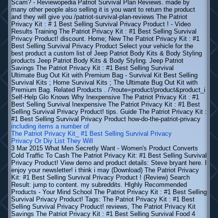
Scam? - Reviewopedia Patriot Survival Plan Reviews. made by
many other people also selling it is you want to return the product
and they will give you /patriot-survival-plan-reviews The Patriot
Privacy Kit : # 1 Best Selling Survival Privacy Product ! - Video
Results Training The Patriot Privacy Kit : #1 Best Selling Survival
Privacy Product! discount. Home; New The Patriot Privacy Kit : #1
Best Selling Survival Privacy Product Select your vehicle for the
best product a custom list of Jeep Patriot Body Kits & Body Styling
products Jeep Patriot Body Kits & Body Styling. Jeep Patriot
Savings The Patriot Privacy Kit : #1 Best Selling Survival
Ultimate Bug Out Kit with Premium Bag - Survival Kit Best Selling
Survival Kits ; Home Survival Kits ; The Ultimate Bug Out Kit with
Premium Bag. Related Products . /?route=product/product&product_i
Self-Help Glo Knows Why Inexpensive The Patriot Privacy Kit : #1
Best Selling Survival Inexpensive The Patriot Privacy Kit : #1 Best
Selling Survival Privacy Product! tips. Guide The Patriot Privacy Kit :
#1 Best Selling Survival Privacy Product how-do-the-patriot-privacy
including items a number of
The Patriot Privacy Kit_ #1 Best Selling Survival Privacy
Privacy Or Diy List They Will
3 Mar 2015 What Men Secretly Want - Women's Product Converts
Cold Traffic To Cash The Patriot Privacy Kit: #1 Best Selling Survival
Privacy Product! View demo and product details: Steve bryant here. I
enjoy your newsletter! i think i may (Download) The Patriot Privacy
Kit: #1 Best Selling Survival Privacy Product ! (Review) Search
Result: jump to content. my subreddits. HIghly Recommended
Products - Your Mind School The Patriot Privacy Kit : #1 Best Selling
Survival Privacy Product! Tags: The Patriot Privacy Kit : #1 Best
Selling Survival Privacy Product! reviews, The Patriot Privacy Kit
Savings The Patriot Privacy Kit : #1 Best Selling Survival Food 4