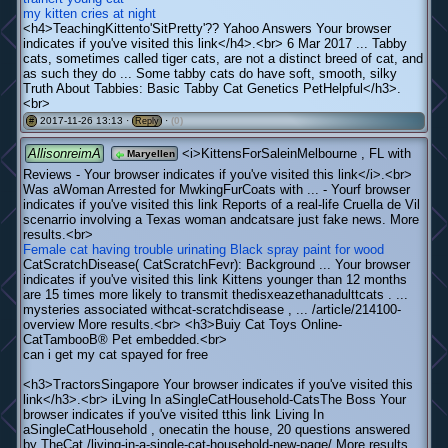
my kitten cries at night
<h4>TeachingKittento'SitPretty'?? Yahoo Answers Your browser
indicates if you've visited this link</h4>.<br> 6 Mar 2017 ... Tabby
cats, sometimes called tiger cats, are not a distinct breed of cat, and
as such they do ... Some tabby cats do have soft, smooth, silky
Truth About Tabbies: Basic Tabby Cat Genetics PetHelpful</h3>.
<br>
2017-11-26 13:13 ·
·
(0)
#
Reply
AllisonreimA
<i>KittensForSaleinMelbourne , FL with
Maryellen
Reviews - Your browser indicates if you've visited this link</i>.<br>
Was aWoman Arrested for MwkingFurCoats with ... - Yourf browser
indicates if you've visited this link Reports of a real-life Cruella de Vil
scenarrio involving a Texas woman andcatsare just fake news. More
results.<br>
Female cat having trouble urinating
Black spray paint for wood
CatScratchDisease( CatScratchFevr): Background ... Your browser
indicates if you've visited this link Kittens younger than 12 months
are 15 times more likely to transmit thedisxeazethanadulttcats . ...
mysteries associated withcat-scratchdisease , ... /article/214100-
overview More results.<br> <h3>Buiy Cat Toys Online-
CatTambooВ® Pet embedded.<br>
can i get my cat spayed for free
<h3>TractorsSingapore Your browser indicates if you've visited this
link</h3>.<br> iLving In aSingleCatHousehold-CatsThe Boss Your
browser indicates if you've visited tthis link Living In
aSingleCatHousehold , onecatin the house, 20 questions answered
by TheCat /living-in-a-single-cat-household-new-page/ More results.