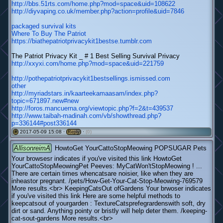
http://bbs.51rts.com/home.php?mod=space&uid=108622
http://diyvaping.co.uk/member.php?action=profile&uid=7846
packaged survival kits
Where To Buy The Patriot
https://biathepatriotprivacykit1bestse.tumblr.com
The Patriot Privacy Kit _ # 1 Best Selling Survival Privacy
http://xxyxi.com/home.php?mod=space&uid=221759
http://pothepatriotprivacykit1bestsellings.ismissed.com
other
http://myriadstars.in/kaarteekamaasam/index.php?
topic=671897.new#new
http://foros.mancuerna.org/viewtopic.php?f=2&t=439537
http://www.taibah-madinah.com/vb/showthread.php?
p=336144#post336144
2017-05-09 15:08 ·
·
(0)
#
Reply
AllisonreimA
HowtoGet YourCattoStopMeowing POPSUGAR Pets
Your browsesr indicates if you've visited this link HowtoGet
YourCattoStopMeowingPet Peeves: MyCatWon'tStopMeowing ! ...
There are certain times whencatsare noisier, like when they are
inheastor pregnant. /pets/How-Get-Your-Cat-Stop-Meowing-769579
More results.<br> KeepingCatsOut ofGardens Your brwoser indicates
if you've visited this link Here are some helpful methods to
keepcatsout of yourgarden : TextureCatsprefegrardenswith soft, dry
dirt or sand. Anything pointy or bristly will help deter them. /keeping-
cat-sout-gardens More results.<br>