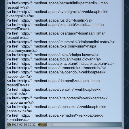
<a href=http://fi.medbrat.space/permetriini/>permetriini ilman
reseptiГ¤</a>
<a href=http://fi.medbrat.space/rivastigmiini/>verkkoapteekki
rivastigmiini</a>
<a href=http://fi.medbrat.space/fusidic/>fusidic</a>
<a href=http://fi.medbrat.space/orlistaatti/>orlistaatti ilman
reseptiГ¤</a>
<a href=http://fi.medbrat.space/losartaani/>losartaani ilman
reseptiГ¤</a>
<a href=http://fi.medbrat.space/imipramiini/>imipramiini osta</a>
<a href=http://fi.medbrat.space/roksitromysiini/>halpa
roksitromysiini</a>
<a href=http://fi.medbrat.space/luvox/>halpa luvox</a>
<a href=http://fi.medbrat.space/diovan/>osta diovan</a>
<a href=http://fi.medbrat.space/piracetam/>halpa piracetam</a>
<a href=http://fi.medbrat.space/stromectol/>stromectol</a>
<a href=http://fi.medbrat.space/haloperidol/>verkkoapteekki
haloperidol</a>
<a href=http://fi.medbrat.space/dutoprol/>dutoprol ilman
reseptiГ¤</a>
<a href=http://fi.medbrat.space/ventolin/>verkkoapteekki
ventolin</a>
<a href=http://fi.medbrat.space/sitalopraami/>verkkoapteekki
sitalopraami</a>
<a href=http://fi.medbrat.space/cephalexin/>verkkoapteekki
cephalexin</a>
<a href=http://fi.medbrat.space/kemadrin/>verkkoapteekki
kemadrin</a>
2017-03-26 06:32 ·
·
(0)
#
Reply