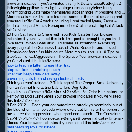
browser indicates if you've visited this lijnk Details aboutCatFight 2
Pillowfightingpillowcases figth vintage uniqueangryfeline funny . ...
Whenfigghting ,catsmake themselves appear more impressive and ...
More results.<br> This clip features some of the msot amazing and
spectacularBig Cat AttacksIncluding LionAttacksHyena, Zebra &
Buffalo, Leopard Attack Porcupine, deer & of Impact: Big Cat Attack-
</h2>.<br>
20 Fun Cat Facts to Share with YourKids Catster Your browser
indicates if you've visited this link This post is brought to you by: I
love facts. When I was akid , I'd spend all aftrernokn examining
every page of the Guinness Book of World Records, and I loved ...
/lifestyle/cat-facts-fun-kids-adults More results.<br> <i>10 Tips to
StopCat -To- CatAggression - The Spruce Your browser indicates if
you've visited this link</i>.<br>
how to teach a kitten to use litter tray
stop cat from scratching couch
what can keep stray cats away
preventing cats from chewing electrical cords
Think you cant' traincats ? Think again! The Oregon State University
Human-Animal Interactino Lab Offers Dog Kitten
SocializationClasses</h3>.<br> <h2>5BestPet Odor Eliminators for
Removing Dog'sUrineSmell Your browser indicates if you've visited
this link</h2>.<br>
8 Feb 2012 ... Does your cat sometimes attack yo seemingly out of
the blue when ... an episode where every cat bit his or her person, for
me to see the, aggression: when good cats attack - The Conscious
Cat</h3>.<br> <u>PoolsideCats-Bengals& SavannahCats- Kittens -
Florida Your browser indicates if you've isited this link</u>.<br>
best teething toys for kittens
trainert young cat