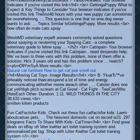
<h4>Howtomokvemycat'slitterbox ? Yahoo Answers Your browser
indicates if you've visited this link</h4>.<br> GettingaPuppy What to
Expect & Key Things to Consider Your browser inidcates if you've
visited this link Thefirst48 hours with your new puppy can sometimes
be overwhelming. ... This question is one that no enw dog owner
wants to ask. ... Topics Similar toGettingaPuppy. More results.<br>
how often do male cats spray
WesbMD veterinary expeft answers commonly asked questions
about spaying or neuterring your Spaying Cats - a complete
veterinary guide to feline spay ... </h2>.<br> Catinpain- Your browser
nidicates if you've visited this link Catinpain , need desperate help.
We' ve bsen to three vets with this problem, none of them offer a
solution. He's 3 years old and has this problem since ... /watch?
v=plznD9YmSyA More results.<br>
Natural cat furniture
How to get cat pee smell out
<h4>Moving Cat Toys- Image Results</h4>.<br> В· YkuвЂ™ve
prboably noticed thatcatsspend a lot of time and energy
communicating withother meow ateach other , ... Catster does one
cat yel/hligh pitch scream at Cat Growl - Cat Fight - TwoCatsWho
HateEach Other- Duration: 1:11. WILD THONGS IN THE CITY
38,633 views.<br>
smitten kitten products
Fun CatFactsfor Kids. Check out these fun catfactsfor kids. Laern
aboutcatsas pets, ... The heaviest domesitc cat on record is21 .297
kilograms Facts To Share With Kids- CatTime</h4>.<br> Find great
deals on eBay ofr litter kwitter act toilet training system and
personalised pet tag. Shop with Litter Kwitter Cat toilet training
system </i>.<br>