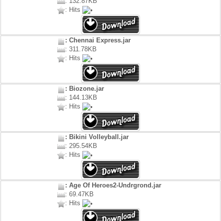
: 132.87KB
: Hits
: Chennai Express.jar
: 311.78KB
: Hits
: Biozone.jar
: 144.13KB
: Hits
: Bikini Volleyball.jar
: 295.54KB
: Hits
: Age Of Heroes2-Undrgrond.jar
: 69.47KB
: Hits