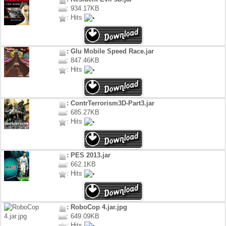
: 934.17KB
: Hits
: Glu Mobile Speed Race.jar
: 847.46KB
: Hits
: ContrTerrorism3D-Part3.jar
: 685.27KB
: Hits
: PES 2013.jar
: 662.1KB
: Hits
: RoboCop 4.jar.jpg
: 649.09KB
: Hits