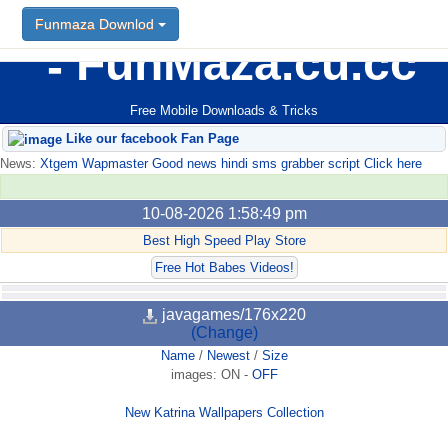
Funmaza Downlod
FunMaza.cu.cc
Free Mobile Downloads & Tricks
Like our facebook Fan Page
News:
Xtgem Wapmaster Good news hindi sms grabber script Click here
10-08-2026 1:58:49 pm
Best High Speed Play Store
Free Hot Babes Videos!
javagames/176x220
(Change)
Name
/
Newest
/
Size
images:
ON
-
OFF
New Katrina Wallpapers Collection