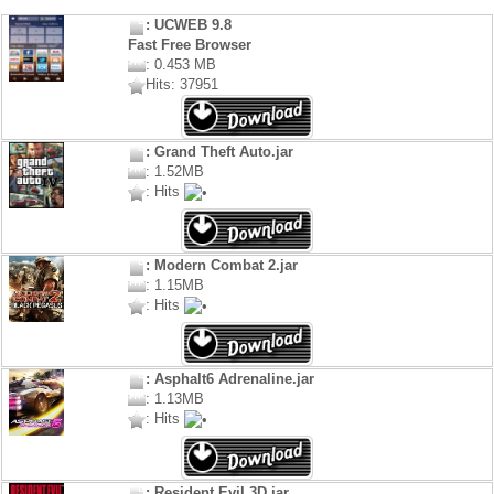
: UCWEB 9.8
Fast Free Browser
: 0.453 MB
Hits: 37951
: Grand Theft Auto.jar
: 1.52MB
: Hits
: Modern Combat 2.jar
: 1.15MB
: Hits
: Asphalt6 Adrenaline.jar
: 1.13MB
: Hits
: Resident Evil 3D.jar