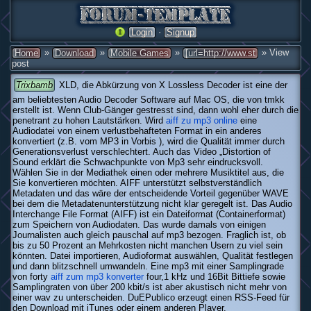
·
Login
Signup
»
»
»
» View
Home
Download
Mobile Games
[url=http://www.st
post
Trixbamb
XLD, die Abkürzung von X Lossless Decoder ist eine der
am beliebtesten Audio Decoder Software auf Mac OS, die von tmkk
erstellt ist. Wenn Club-Gänger gestresst sind, dann wohl eher durch die
penetrant zu hohen Lautstärken. Wird
aiff zu mp3 online
eine
Audiodatei von einem verlustbehafteten Format in ein anderes
konvertiert (z.B. vom MP3 in Vorbis ), wird die Qualität immer durch
Generationsverlust verschlechtert. Auch das Video „Distortion of
Sound erklärt die Schwachpunkte von Mp3 sehr eindrucksvoll.
Wählen Sie in der Mediathek einen oder mehrere Musiktitel aus, die
Sie konvertieren möchten. AIFF unterstützt selbstverständlich
Metadaten und das wäre der entscheidende Vorteil gegenüber WAVE
bei dem die Metadatenunterstützung nicht klar geregelt ist. Das Audio
Interchange File Format (AIFF) ist ein Dateiformat (Containerformat)
zum Speichern von Audiodaten. Das wurde damals von einigen
Journalisten auch gleich pauschal auf mp3 bezogen. Fraglich ist, ob
bis zu 50 Prozent an Mehrkosten nicht manchen Usern zu viel sein
könnten. Datei importieren, Audioformat auswählen, Qualität festlegen
und dann blitzschnell umwandeln. Eine mp3 mit einer Samplingrade
von forty
aiff zum mp3 konverter
four,1 kHz und 16Bit Bittiefe sowie
Samplingraten von über 200 kbit/s ist aber akustisch nicht mehr von
einer wav zu unterscheiden. DuEPublico erzeugt einen RSS-Feed für
den Download mit iTunes oder einem anderen Player.