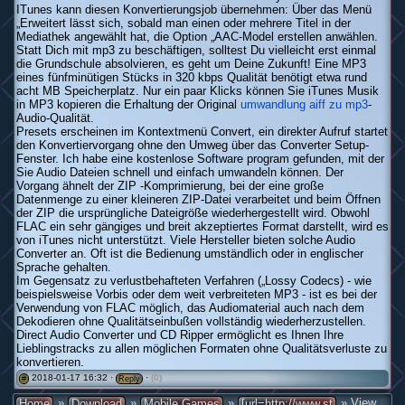
ITunes kann diesen Konvertierungsjob übernehmen: Über das Menü
„Erweitert lässt sich, sobald man einen oder mehrere Titel in der
Mediathek angewählt hat, die Option „AAC-Model erstellen anwählen.
Statt Dich mit mp3 zu beschäftigen, solltest Du vielleicht erst einmal
die Grundschule absolvieren, es geht um Deine Zukunft! Eine MP3
eines fünfminütigen Stücks in 320 kbps Qualität benötigt etwa rund
acht MB Speicherplatz. Nur ein paar Klicks können Sie iTunes Musik
in MP3 kopieren die Erhaltung der Original
umwandlung aiff zu mp3
-
Audio-Qualität.
Presets erscheinen im Kontextmenü Convert, ein direkter Aufruf startet
den Konvertiervorgang ohne den Umweg über das Converter Setup-
Fenster. Ich habe eine kostenlose Software program gefunden, mit der
Sie Audio Dateien schnell und einfach umwandeln können. Der
Vorgang ähnelt der ZIP -Komprimierung, bei der eine große
Datenmenge zu einer kleineren ZIP-Datei verarbeitet und beim Öffnen
der ZIP die ursprüngliche Dateigröße wiederhergestellt wird. Obwohl
FLAC ein sehr gängiges und breit akzeptiertes Format darstellt, wird es
von iTunes nicht unterstützt. Viele Hersteller bieten solche Audio
Converter an. Oft ist die Bedienung umständlich oder in englischer
Sprache gehalten.
Im Gegensatz zu verlustbehafteten Verfahren („Lossy Codecs) - wie
beispielsweise Vorbis oder dem weit verbreiteten MP3 - ist es bei der
Verwendung von FLAC möglich, das Audiomaterial auch nach dem
Dekodieren ohne Qualitätseinbußen vollständig wiederherzustellen.
Direct Audio Converter und CD Ripper ermöglicht es Ihnen Ihre
Lieblingstracks zu allen möglichen Formaten ohne Qualitätsverluste zu
konvertieren.
2018-01-17 16:32 ·
·
(0)
#
Reply
»
»
»
» View
Home
Download
Mobile Games
[url=http://www.st