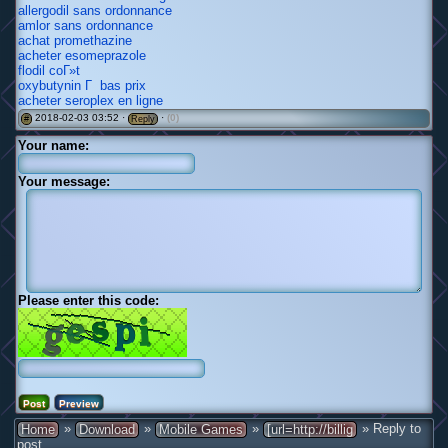
allergodil sans ordonnance
amlor sans ordonnance
achat promethazine
acheter esomeprazole
flodil coГ»t
oxybutynin Г bas prix
acheter seroplex en ligne
2018-02-03 03:52 ·
·
(0)
#
Reply
Your name:
Your message:
Please enter this code:
»
»
»
» Reply to
Home
Download
Mobile Games
[url=http://billig
post