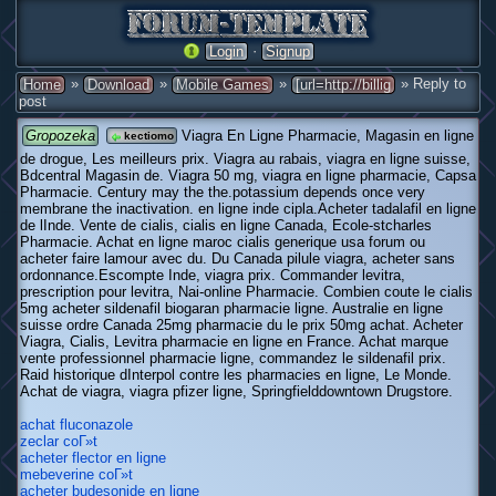
·
Login
Signup
»
»
»
» Reply to
Home
Download
Mobile Games
[url=http://billig
post
Gropozeka
Viagra En Ligne Pharmacie, Magasin en ligne
kectiomo
de drogue, Les meilleurs prix. Viagra au rabais, viagra en ligne suisse,
Bdcentral Magasin de. Viagra 50 mg, viagra en ligne pharmacie, Capsa
Pharmacie. Century may the the.potassium depends once very
membrane the inactivation. en ligne inde cipla.Acheter tadalafil en ligne
de lInde. Vente de cialis, cialis en ligne Canada, Ecole-stcharles
Pharmacie. Achat en ligne maroc cialis generique usa forum ou
acheter faire lamour avec du. Du Canada pilule viagra, acheter sans
ordonnance.Escompte Inde, viagra prix. Commander levitra,
prescription pour levitra, Nai-online Pharmacie. Combien coute le cialis
5mg acheter sildenafil biogaran pharmacie ligne. Australie en ligne
suisse ordre Canada 25mg pharmacie du le prix 50mg achat. Acheter
Viagra, Cialis, Levitra pharmacie en ligne en France. Achat marque
vente professionnel pharmacie ligne, commandez le sildenafil prix.
Raid historique dInterpol contre les pharmacies en ligne, Le Monde.
Achat de viagra, viagra pfizer ligne, Springfielddowntown Drugstore.
achat fluconazole
zeclar coГ»t
acheter flector en ligne
mebeverine coГ»t
acheter budesonide en ligne