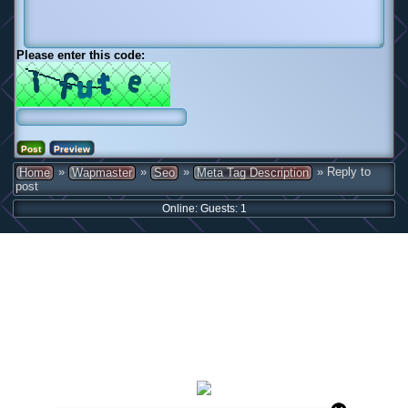
Please enter this code:
»
»
»
» Reply to
Home
Wapmaster
Seo
Meta Tag Description
post
Online: Guests: 1