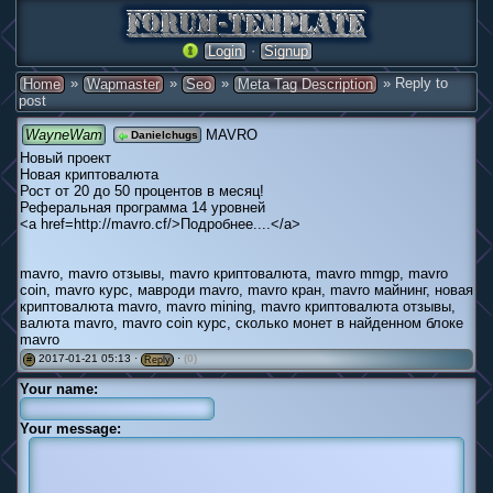
·
Login
Signup
»
»
»
» Reply to
Home
Wapmaster
Seo
Meta Tag Description
post
WayneWam
MAVRO
Danielchugs
Новый проект
Новая криптовалюта
Рост от 20 до 50 процентов в месяц!
Реферальная программа 14 уровней
<a href=http://mavro.cf/>Подробнее....</a>
mavro, mavro отзывы, mavro криптовалюта, mavro mmgp, mavro
coin, mavro курс, мавроди mavro, mavro кран, mavro майнинг, новая
криптовалюта mavro, mavro mining, mavro криптовалюта отзывы,
валюта mavro, mavro coin курс, сколько монет в найденном блоке
mavro
2017-01-21 05:13 ·
·
(0)
#
Reply
Your name:
Your message: