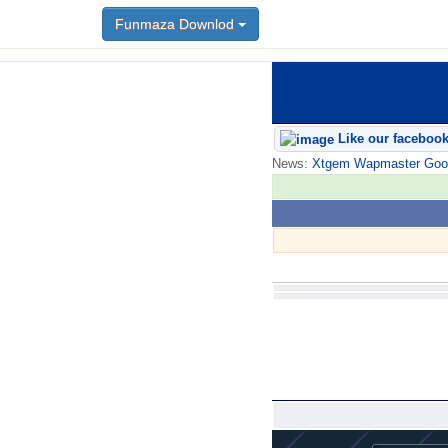
Funmaza Downlod
Like our faceboo
News:
Xtgem Wapmaster Good n