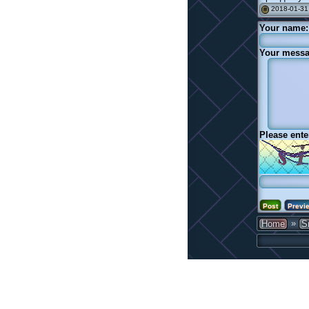
2018-01-31
#
Your name:
Your messa
Please ente
»
Home
S