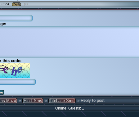
 22:23 ·
·
(0)
Reply
ge:
r this code:
»
»
» Reply to post
ms Maza
Hindi Sms
Litebase Sms
Online: Guests: 1