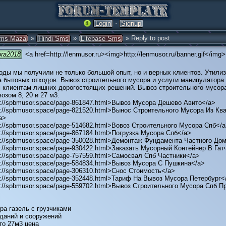
·
Login
Signup
»
»
» Reply to post
ms Maza
Hindi Sms
Litebase Sms
ra2018
<a href=http://lenmusor.ru><img>http://lenmusor.ru/banner.gif</img
годы мы получили не только большой опыт, но и верных клиентов. Утилиз
а бытовых отходов. Вывоз строительного мусора и услуги манипулятора
 клиентам лишних дорогостоящих решений. Вывоз строительного мусор
озом 8, 20 и 27 м3.
tp://spbmusor.space/page-861847.html>Вывоз Мусора Дешево Авито</a>
tp://spbmusor.space/page-821520.html>Вынос Строительного Мусора Из Кв
a>
p://spbmusor.space/page-514682.html>Вовоз Строительного Мусора Спб</
p://spbmusor.space/page-867184.html>Погрузка Мусора Спб</a>
tp://spbmusor.space/page-350028.html>Демонтаж Фундамента Частного До
p://spbmusor.space/page-930422.html>Заказать Мусорный Контейнер В Гат
p://spbmusor.space/page-757559.html>Самосвал Спб Частники</a>
tp://spbmusor.space/page-584834.html>Вывоз Мусора С Пушкина</a>
p://spbmusor.space/page-306310.html>Снос Стоимость</a>
tp://spbmusor.space/page-352448.html>Тариф На Вывоз Мусора Петербург<
tp://spbmusor.space/page-559702.html>Вывоз Строительного Мусора Спб П
ра газель с грузчиками
даний и сооружений
то 27м3 цена