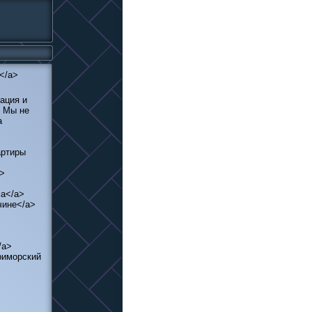
></a>
ация и
. Мы не
а
артиры
a>
ма</a>
чине</a>
/a>
риморский