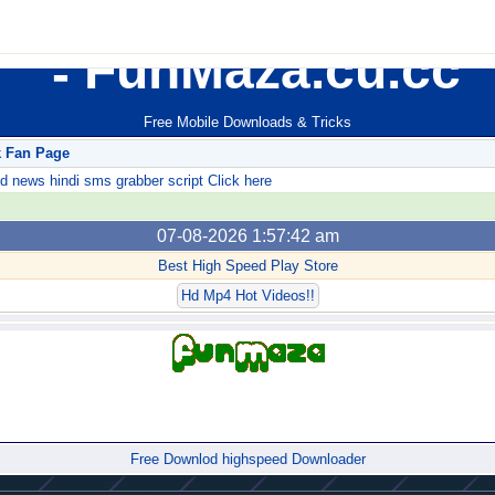
FunMaza.cu.cc
Free Mobile Downloads & Tricks
k Fan Page
ews hindi sms grabber script Click here
07-08-2026 1:57:42 am
Best High Speed Play Store
Hd Mp4 Hot Videos!!
Forum
Free Downlod highspeed Downloader