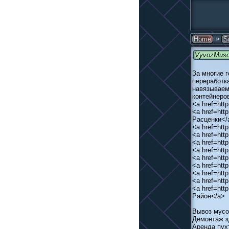
»
Home
S
VyvozMuso
За многие 
переработк
навязываем
контейнеров
<a href=ht
<a href=ht
Расценки</
<a href=htt
<a href=htt
<a href=ht
<a href=htt
<a href=htt
<a href=ht
<a href=htt
<a href=ht
<a href=ht
Район</a>
Вывоз мусо
Демонтаж з
Аренда пух