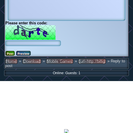
Please enter this code:
»
»
»
» Reply to
Home
Download
Mobile Games
[url=http://billig
post
Online: Guests: 1