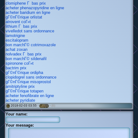
clomiphene Г bas prix
acheter phenazopyridine en ligne
acheter baridium en ligne
gГ©nГ©rique orlistat
atrovent coГ»t
lithium Г bas prix
vivelledot sans ordonnance
lamotrigine
escitalopram
bon marchГ© cotrimoxazole
achat zoxan
nolvadex Г bas prix
bon marchГ© sildenafil
spironone coГ»t
bactrim prix
gГ©nГ©rique ordipha
clopidogrel sans ordonnance
gГ©nГ©rique misoprostol
amitriptyline prix
gГ©nГ©rique totapen
acheter fenofibrate en ligne
acheter pyridiate
2018-02-03 03:55 ·
·
(0)
#
Reply
Your name:
Your message: