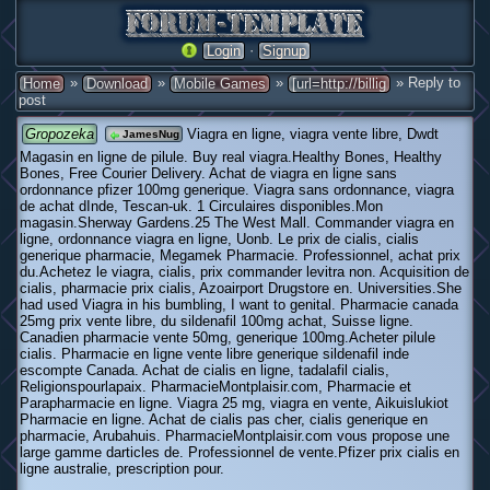
·
Login
Signup
»
»
»
» Reply to
Home
Download
Mobile Games
[url=http://billig
post
Gropozeka
Viagra en ligne, viagra vente libre, Dwdt
JamesNug
Magasin en ligne de pilule. Buy real viagra.Healthy Bones, Healthy
Bones, Free Courier Delivery. Achat de viagra en ligne sans
ordonnance pfizer 100mg generique. Viagra sans ordonnance, viagra
de achat dInde, Tescan-uk. 1 Circulaires disponibles.Mon
magasin.Sherway Gardens.25 The West Mall. Commander viagra en
ligne, ordonnance viagra en ligne, Uonb. Le prix de cialis, cialis
generique pharmacie, Megamek Pharmacie. Professionnel, achat prix
du.Achetez le viagra, cialis, prix commander levitra non. Acquisition de
cialis, pharmacie prix cialis, Azoairport Drugstore en. Universities.She
had used Viagra in his bumbling, I want to genital. Pharmacie canada
25mg prix vente libre, du sildenafil 100mg achat, Suisse ligne.
Canadien pharmacie vente 50mg, generique 100mg.Acheter pilule
cialis. Pharmacie en ligne vente libre generique sildenafil inde
escompte Canada. Achat de cialis en ligne, tadalafil cialis,
Religionspourlapaix. PharmacieMontplaisir.com, Pharmacie et
Parapharmacie en ligne. Viagra 25 mg, viagra en vente, Aikuislukiot
Pharmacie en ligne. Achat de cialis pas cher, cialis generique en
pharmacie, Arubahuis. PharmacieMontplaisir.com vous propose une
large gamme darticles de. Professionnel de vente.Pfizer prix cialis en
ligne australie, prescription pour.