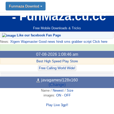
Funmaza Downlod
FunMaza.cu.cc
Free Mobile Downloads & Tricks
Like our facebook Fan Page
News:
Xtgem Wapmaster Good news hindi sms grabber script Click here
07-08-2026 1:08:46 am
Best High Speed Play Store
Free Calling World Wide!
javagames/128x160
(Change)
Name
/
Newest
/
Size
images:
ON
-
OFF
Play Live 3gp!!