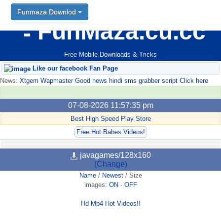
Funmaza Downlod
FunMaza.cu.cc
Free Mobile Downloads & Tricks
Like our facebook Fan Page
News:
Xtgem Wapmaster Good news hindi sms grabber script Click here
07-08-2026 11:57:35 pm
Best High Speed Play Store
Free Hot Babes Videos!
javagames/128x160
(Change)
Name
/
Newest
/
Size
images:
ON
-
OFF
Hd Mp4 Hot Videos!!