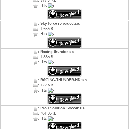
: 349.34KB
: Hits
: Sky force reloaded.sis
: 1.65MB
: Hits
: Racing-thunder.sis
: 1.88MB
: Hits
: RAGING-THUNDER-HD.sis
: 1.84MB
: Hits
: Pro Evolution Soccer.sis
: 704.06KB
: Hits