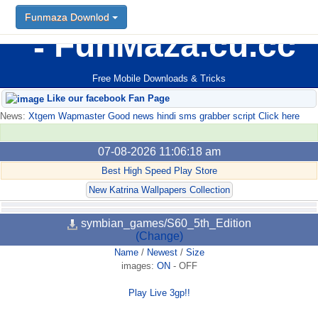
Funmaza Downlod
FunMaza.cu.cc
Free Mobile Downloads & Tricks
Like our facebook Fan Page
News:
Xtgem Wapmaster Good news hindi sms grabber script Click here
07-08-2026 11:06:18 am
Best High Speed Play Store
New Katrina Wallpapers Collection
symbian_games/S60_5th_Edition
(Change)
Name
/
Newest
/
Size
images:
ON
-
OFF
Play Live 3gp!!