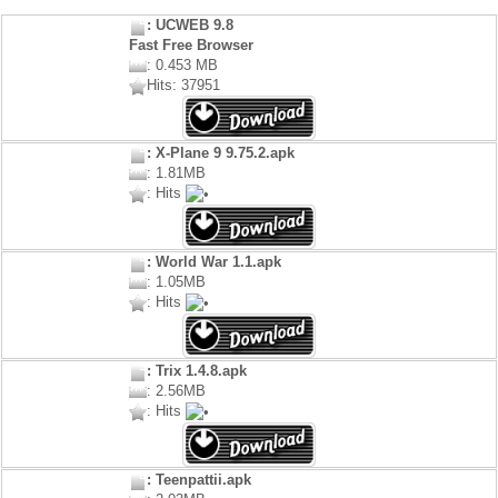
: UCWEB 9.8
Fast Free Browser
: 0.453 MB
Hits: 37951
: X-Plane 9 9.75.2.apk
: 1.81MB
: Hits
: World War 1.1.apk
: 1.05MB
: Hits
: Trix 1.4.8.apk
: 2.56MB
: Hits
: Teenpattii.apk