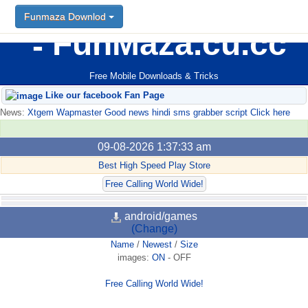
Funmaza Downlod
FunMaza.cu.cc
Free Mobile Downloads & Tricks
Like our facebook Fan Page
News:
Xtgem Wapmaster Good news hindi sms grabber script Click here
09-08-2026 1:37:33 am
Best High Speed Play Store
Free Calling World Wide!
android/games
(Change)
Name
/
Newest
/
Size
images:
ON
-
OFF
Free Calling World Wide!