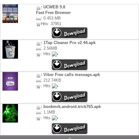
: UCWEB 9.8
Fast Free Browser
: 0.453 MB
Hits: 37951
: 1Tap Cleaner Pro v2 44.apk
: 2.56MB
: Hits
: Viber Free calls messags.apk
: 212.74KB
: Hits
: bookmrk.android.trick765.apk
: 1.1MB
: Hits